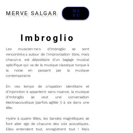
ME
MERVE SALGAR
NU
Imbroglio
Les musicien·ne·s d’Imbroglio se sont
rencontré.e.s autour de l’improvisation libre, mais
chacun.e. est dépositaire d’un bagage musical
spécifique qui va de la musique classique turque à
la noise en passant par la musique
contemporaine.
En ces temps de crispation identitaire et
d’injonction à appartenir sans nuance, la musique
d’Imbroglio se veut une conversation
électroacoustique (parfois agitée !) à six dans une
tête.
Hydre à quatre têtes, les bandes magnétiques se
font alter ego de chacune des voix acoustiques.
Elles entendent tout, enregistrent tout ! Mais