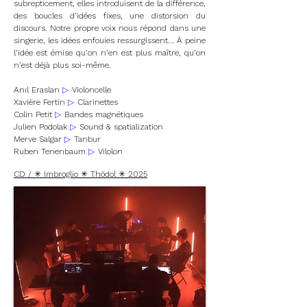
subrepticement, elles introduisent de la différence,
des boucles d’idées fixes, une distorsion du
discours. Notre propre voix nous répond dans une
singerie, les idées enfouies ressurgissent... À peine
l’idée est émise qu’on n’en est plus maître, qu’on
n’est déjà plus soi-même.
Anıl Eraslan
▷
Violoncelle
Xavière Fertin
▷
Clarinettes
Colin Petit
▷
Bandes magnétiques
Julien Podolak
▷
Sound & spatialization
Merve Salgar
▷
Tanbur
Ruben Tenenbaum
▷
Vilolon
CD / ✳ Imbroglio ✳ Thödol ✳ 2025