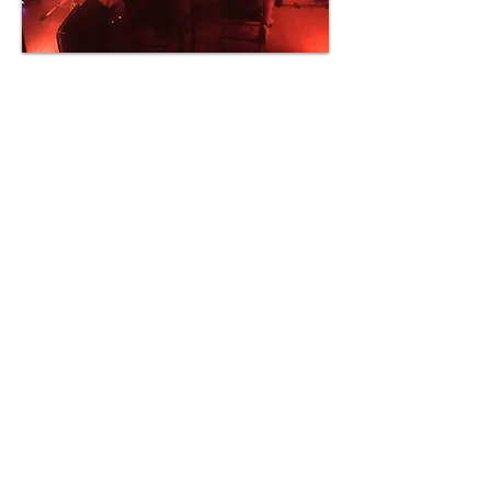
Passé
2025
13∘02 | GMEA Théâtre Garonne | Toulouse |
FR —
2022
25∘08 | Météo Festival | Mulhouse |
FR — 27∘05 | Musique Action #38 | CCAM
Vandœuvre | Nancy | FR —